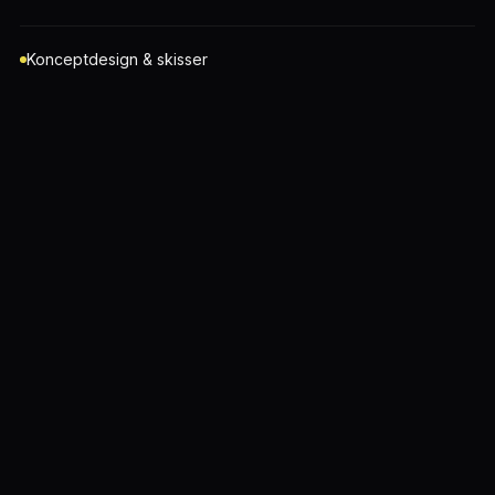
Konceptdesign & skisser
Produktion av monter och material
Grafisk kommunikation & skyltning
Transport, montage & nedmontering
Ljud & ljus i montern
Lagring av återanvändbart material