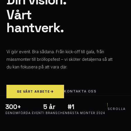
Vårt
hantverk.
Vi gör event. Bra sådana. Från kick-off till gala, från
mässmonter till bröllopsfest – vi sköter detaljerna så att
du kan fokusera på att vara där.
KONTAKTA OSS
SE VÅRT ARBETE
300+
5 år
#1
SCROLLA
GENOMFÖRDA EVENT
I BRANSCHEN
BÄSTA MONTER 2024
✦
KONFERENSER
✦
PRIVATA FESTER
✦
EVENTPRODUKTION
✦
TEAM