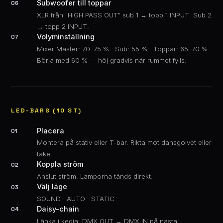
Subwoofer till toppar
06
XLR från "HIGH PASS OUT" sub 1 → topp 1 INPUT. Sub 2
→ topp 2 INPUT.
Volyminställning
07
Mixer Master: 70–75 % · Sub: 55 % · Toppar: 65–70 %.
Börja med 60 % — höj gradvis när rummet fylls.
LED-BARS (10 ST)
Placera
01
Montera på stativ eller T-bar. Rikta mot dansgolvet eller
taket.
Koppla ström
02
Anslut ström. Lamporna tänds direkt.
Välj läge
03
SOUND · AUTO · STATIC
Daisy-chain
04
Länka i kedja: DMX OUT → DMX IN på nästa.