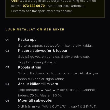
OBS!
Läs alla steg innan du börjar koppla. Ring oss om du
fastnar:
073 844 96 79
· Alla priser exkl. arbetstid.
Leverans och transport offereras separat.
LJUDINSTALLATION MED MIXER
Packa upp
01
Sortera: toppar, subwoofer, mixer, stativ, kablar.
Placera subwoofer & toppar
02
Sub på golvet, en per sida. Stativ bredvid sub.
Topphögtalare på stativ.
Koppla ström
03
Ström till subwoofer, toppar och mixer. Allt ska lysa
innan du kopplar signalkablar.
Anslut källan till mixern
04
Telefon/dator → AUX → Mixer CH1 input. Channel-
faders: 70 %, Master: 80 %.
Mixer till subwoofer
05
XLR från mixer "MAIN OUT L/R" → sub 1 & 2 INPUT.