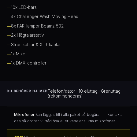
10x LED-bars
4x Challenger Wash Moving Head
8x PAR-lampor Beamz 502
2x Högtalarstativ
Strömkablar & XLR-kablar
1x Mixer
1x DMX-controller
Telefon/dator · 10 eluttag · Grenuttag
DU BEHÖVER HA MED
(rekommenderas)
Mikrofoner
kan läggas till i alla paket på begäran — kontakta
oss så ordnar vi trådlösa eller kabelanslutna mikrofoner.