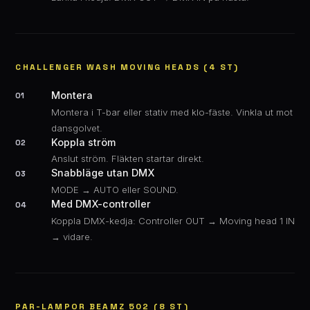
CHALLENGER WASH MOVING HEADS (4 ST)
Montera
01
Montera i T-bar eller stativ med klo-fäste. Vinkla ut mot
dansgolvet.
Koppla ström
02
Anslut ström. Fläkten startar direkt.
Snabbläge utan DMX
03
MODE → AUTO eller SOUND.
Med DMX-controller
04
Koppla DMX-kedja: Controller OUT → Moving head 1 IN
→ vidare.
PAR-LAMPOR BEAMZ 502 (8 ST)