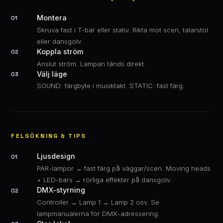
Montera
01
Skruva fast i T-bar eller stativ. Rikta mot scen, talarstol
eller dansgolv.
Koppla ström
02
Anslut ström. Lampan tänds direkt.
Välj läge
03
SOUND: färgbyte i musiktakt. STATIC: fast färg.
FELSÖKNING & TIPS
Ljusdesign
01
PAR-lampor → fast färg på väggar/scen. Moving heads
+ LED-bars → rörliga effekter på dansgolv.
DMX-styrning
02
Controller → Lamp 1 → Lamp 2 osv. Se
lampmanualerna för DMX-adressering.