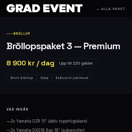
← ALLA PAKET
BRÖLLOP
Bröllopspaket 3 — Premium
8 900 kr / dag
Upp till 220 gäster
Stort bröllop
Gala
Exklusivt jubileum
VAD INGÅR
2x Yamaha DZR 15" (aktiv topphögtalare)
2x Yamaha DXS18 Bas 18" (subwoofer)