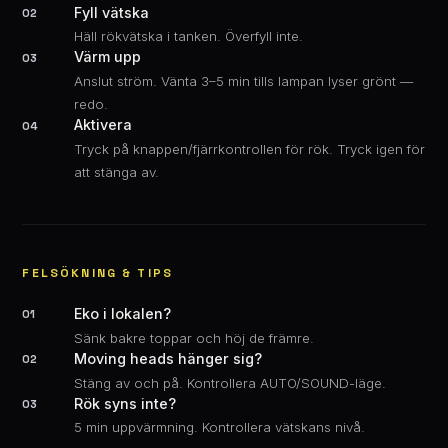
Fyll vätska
02
Häll rökvätska i tanken. Överfyll inte.
Värm upp
03
Anslut ström. Vänta 3–5 min tills lampan lyser grönt —
redo.
Aktivera
04
Tryck på knappen/fjärrkontrollen för rök. Tryck igen för
att stänga av.
FELSÖKNING & TIPS
Eko i lokalen?
01
Sänk bakre toppar och höj de främre.
Moving heads hänger sig?
02
Stäng av och på. Kontrollera AUTO/SOUND-läge.
Rök syns inte?
03
5 min uppvärmning. Kontrollera vätskans nivå.