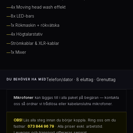
4x Moving head wash effekt
8x LED-bars
1x Rökmaskin + rökvätska
4x Högtalarstativ
Strömkablar & XLR-kablar
1x Mixer
Telefon/dator · 8 eluttag · Grenuttag
DU BEHÖVER HA MED
Mikrofoner
kan läggas till i alla paket på begäran — kontakta
oss så ordnar vi trådlösa eller kabelanslutna mikrofoner.
OBS!
Läs alla steg innan du börjar koppla. Ring oss om du
fastnar:
073 844 96 79
· Alla priser exkl. arbetstid.
Leverans och transport offereras separat.