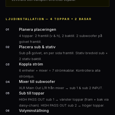
LJUDINSTALLATION — 4 TOPPAR + 2 BASAR
Planera placeringen
01
4 toppar: 2 framtill (v & h), 2 baktill. 2 subwoofer på
golvet framtill.
Placera sub & stativ
02
Sub på golvet, en per sida framtill. Stativ bredvid sub +
2 stativ baktill.
Koppla ström
03
6 enheter + mixer = 7 strömkablar. Kontrollera alla
strömljus.
Mixer till subwoofer
04
XLR Main Out L/R från mixer → sub 1 & sub 2 INPUT.
Sub till toppar
05
HIGH PASS OUT sub 1 → vänster toppar (fram + bak via
daisy-chain). HIGH PASS OUT sub 2 → höger toppar.
Volyminställning
06