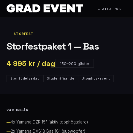
← ALLA PAKET
STORFEST
Storfestpaket 1 — Bas
4 995 kr / dag
150–200 gäster
Stor födelsedag
Studentfirande
Utomhus-event
VAD INGÅR
4x Yamaha DZR 15" (aktiv topphögtalare)
2x Yamaha DXS18 Bas 18" (subwoofer)