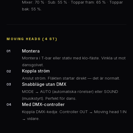
Mixer: 70 % · Sub: 55 % · Toppar fram: 65 % · Toppar
bak: 55 %.
MOVING HEADS (4 ST)
Montera
01
Montera i T-bar eller stativ med klo-fäste. Vinkla ut mot
dansgolvet.
Koppla ström
02
Anslut ström. Fläkten startar direkt — det är normalt.
Snabbläge utan DMX
03
MODE → AUTO (automatiska rörelser) eller SOUND
(musikstyrt). Perfekt för dans.
Med DMX-controller
04
Koppla DMX-kedja: Controller OUT → Moving head 1 IN
→ vidare.