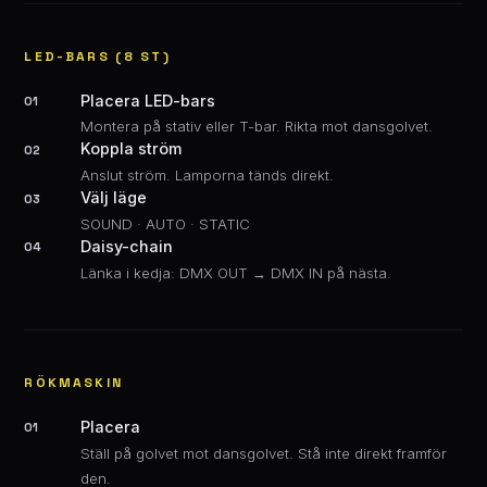
LED-BARS (8 ST)
Placera LED-bars
01
Montera på stativ eller T-bar. Rikta mot dansgolvet.
Koppla ström
02
Anslut ström. Lamporna tänds direkt.
Välj läge
03
SOUND · AUTO · STATIC
Daisy-chain
04
Länka i kedja: DMX OUT → DMX IN på nästa.
RÖKMASKIN
Placera
01
Ställ på golvet mot dansgolvet. Stå inte direkt framför
den.