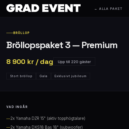
← ALLA PAKET
BRÖLLOP
Bröllopspaket 3 — Premium
8 900 kr / dag
Upp till 220 gäster
Stort bröllop
Gala
Exklusivt jubileum
VAD INGÅR
2x Yamaha DZR 15" (aktiv topphögtalare)
2x Yamaha DXS18 Bas 18" (subwoofer)