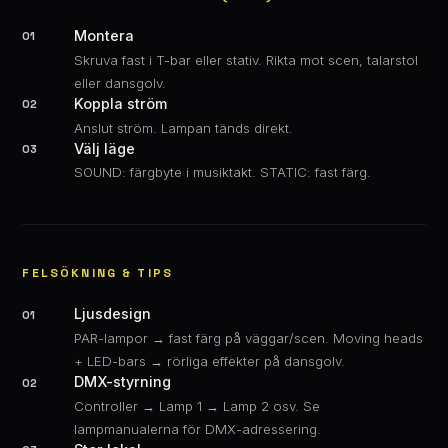
Montera
01
Skruva fast i T-bar eller stativ. Rikta mot scen, talarstol
eller dansgolv.
Koppla ström
02
Anslut ström. Lampan tänds direkt.
Välj läge
03
SOUND: färgbyte i musiktakt. STATIC: fast färg.
FELSÖKNING & TIPS
Ljusdesign
01
PAR-lampor → fast färg på väggar/scen. Moving heads
+ LED-bars → rörliga effekter på dansgolv.
DMX-styrning
02
Controller → Lamp 1 → Lamp 2 osv. Se
lampmanualerna för DMX-adressering.