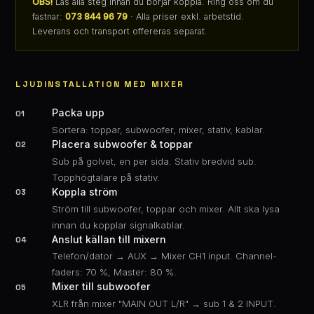
OBS!
Läs alla steg innan du börjar koppla. Ring oss om du
fastnar:
073 844 96 79
· Alla priser exkl. arbetstid.
Leverans och transport offereras separat.
LJUDINSTALLATION MED MIXER
Packa upp
01
Sortera: toppar, subwoofer, mixer, stativ, kablar.
Placera subwoofer & toppar
02
Sub på golvet, en per sida. Stativ bredvid sub.
Topphögtalare på stativ.
Koppla ström
03
Ström till subwoofer, toppar och mixer. Allt ska lysa
innan du kopplar signalkablar.
Anslut källan till mixern
04
Telefon/dator → AUX → Mixer CH1 input. Channel-
faders: 70 %, Master: 80 %.
Mixer till subwoofer
05
XLR från mixer "MAIN OUT L/R" → sub 1 & 2 INPUT.