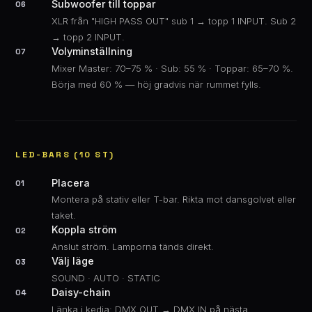
Subwoofer till toppar
06
XLR från "HIGH PASS OUT" sub 1 → topp 1 INPUT. Sub 2
→ topp 2 INPUT.
Volyminställning
07
Mixer Master: 70–75 % · Sub: 55 % · Toppar: 65–70 %.
Börja med 60 % — höj gradvis när rummet fylls.
LED-BARS (10 ST)
Placera
01
Montera på stativ eller T-bar. Rikta mot dansgolvet eller
taket.
Koppla ström
02
Anslut ström. Lamporna tänds direkt.
Välj läge
03
SOUND · AUTO · STATIC
Daisy-chain
04
Länka i kedja: DMX OUT → DMX IN på nästa.