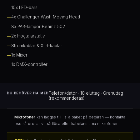
10x LED-bars
4x Challenger Wash Moving Head
8x PAR-lampor Beamz 502
2x Högtalarstativ
Strömkablar & XLR-kablar
1x Mixer
1x DMX-controller
Telefon/dator · 10 eluttag · Grenuttag
DU BEHÖVER HA MED
(rekommenderas)
Mikrofoner
kan läggas till i alla paket på begäran — kontakta
oss så ordnar vi trådlösa eller kabelanslutna mikrofoner.