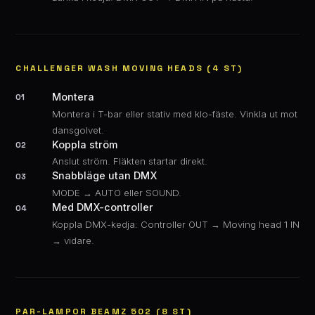
CHALLENGER WASH MOVING HEADS (4 ST)
Montera
01
Montera i T-bar eller stativ med klo-fäste. Vinkla ut mot
dansgolvet.
Koppla ström
02
Anslut ström. Fläkten startar direkt.
Snabbläge utan DMX
03
MODE → AUTO eller SOUND.
Med DMX-controller
04
Koppla DMX-kedja: Controller OUT → Moving head 1 IN
→ vidare.
PAR-LAMPOR BEAMZ 502 (8 ST)